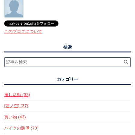
@celeron1ghzをフォロー
このブログについて
検索
カテゴリー
推し活動 (32)
[蓮ノ空] (37)
買い物 (43)
バイクの装備 (70)