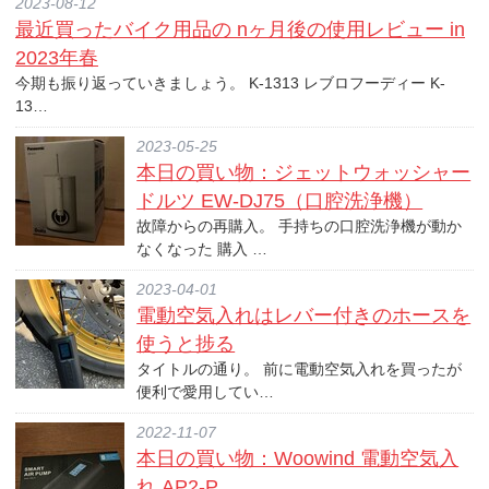
2023-08-12
最近買ったバイク用品の nヶ月後の使用レビュー in
2023年春
今期も振り返っていきましょう。 K-1313 レブロフーディー K-
13…
2023-05-25
本日の買い物：ジェットウォッシャー
ドルツ EW-DJ75（口腔洗浄機）
故障からの再購入。 手持ちの口腔洗浄機が動か
なくなった 購入 …
2023-04-01
電動空気入れはレバー付きのホースを
使うと捗る
タイトルの通り。 前に電動空気入れを買ったが
便利で愛用してい…
2022-11-07
本日の買い物：Woowind 電動空気入
れ AP2-P