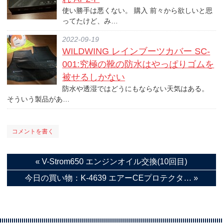
使い勝手は悪くない。 購入 前々から欲しいと思
ってたけど、み…
2022-09-19
WILDWING レインブーツカバー SC-
001:究極の靴の防水はやっぱりゴムを
被せるしかない
防水や透湿ではどうにもならない天気はある。
そういう製品があ…
コメントを書く
«
V-Strom650 エンジンオイル交換(10回目)
今日の買い物：K-4639 エアーCEプロテクタ…
»